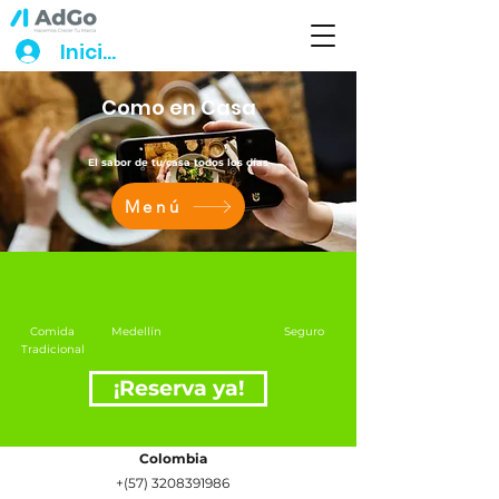
Iniciar sesión
Como en Casa
El sabor de tu casa todos los días
Menú
Comida
Medellín
Seguro
Tradicional
¡Reserva ya!
Colombia
+(57) 3208391986